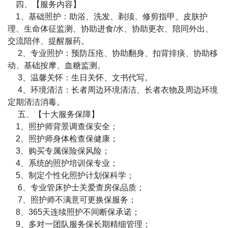
四、【服务内容】
1、基础照护：助浴、洗发、剃须、修剪指甲、皮肤护
理、生命体征监测、协助进食/水、协助更衣、陪同外出、
交流陪伴、提醒服药。
2、专业照护：预防压疮、协助翻身、扣背排痰、协助移
动、基础按摩、血糖监测。
3、温馨关怀：生日关怀、文书代写。
4、环境清洁：长者周边环境清洁、长者衣物及周边环境
定期清洁消毒。
五、【十大服务保障】
1、照护师背景调查保安全；
2、照护师身体检查保健康；
3、购买专属保险保风险；
4、系统的照护培训保专业；
5、制定个性化照护计划保科学；
6、专业管床护士关爱查房保品质；
7、照护师不满意可更换保服务；
8、365天连续照护不间断保承诺；
9、多对一团队服务保长期精细管理；