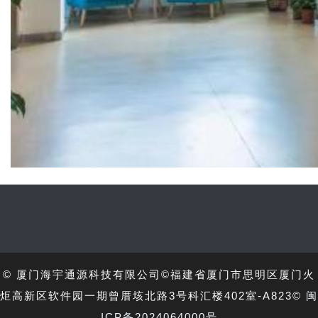
© 厦门海宇通源科技有限公司©福建省厦门市思明区厦门火
炬高新区软件园一期曾厝垓北路3号科汇楼402室-A823©
闽
ICP备2024064000号