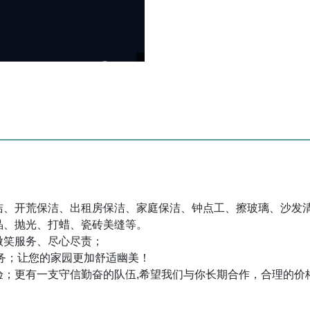
洁、开荒保洁、出租房保洁、家庭保洁、钟点工、擦玻璃、沙发
晶、抛光、打蜡、瓷砖美缝等。
微笑服务、尽心尽责；
务；让您的家园更加舒适幽美！
验；更有一支守信勤奋的队伍,希望我们与你长期合作，合理的价