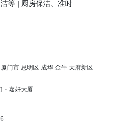
洁等 | 厨房保洁、准时
厦门市 思明区 成华 金牛 天府新区
 - 嘉好大厦
6