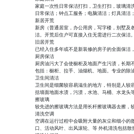
家庭一次性日常保洁打扫，卫生打扫，玻璃清
日常保洁；钟点工服务；电脑清洁；灯具清洁
新居开荒
新房（普通居室，办公用房，写字楼，别墅及各种
洁。开荒后住户可直接入住无需进行二次保洁
旧居开荒
已经入住多年或不是新装修的房子的全面保洁，
厨房保洁
厨房油污大了会使橱柜及地面产生污渍，长期
包括：橱柜、拉手、油烟机、地面。专业的除
卫生间清洁
卫生间是细菌较容易滋生的地方，特别是人较
括墙面地面水渍，污渍，水池、马桶、水龙头
擦玻璃
较先进的擦玻璃方法是用长杆擦玻璃器去擦，
清洗空调
空调在运行过程中会吸附大量的灰尘和细小的
口、活动风叶、出风滚轮、等 外机清洗包括散