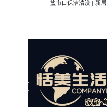
盐市口保洁清洗 | 新